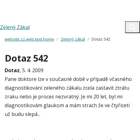
Zelený Zákal
website.zz.web.text.home
Zelený zákal
Dotaz 542
Dotaz 542
Dotaz
, 5. 4. 2009
Pane doktore lze v současné době v případě včasného
diagnostikování zeleného zákalu zcela zastavit ztrátu
zraku nebo je proces nezvratný. Je mi 20 let, byl mi
diagnostikovám glaukom a mám strach že ve čtyřiceti
už budu slepá...