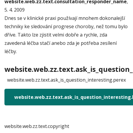
website.web.zz.text.consultation_responder_name
,
5. 4. 2009
Dnes se v klinické praxi používají mnohem dokonalejší
techniky ke sledování progrese choroby, než tomu bylo
dříve. Takto lze zjistit velmi dobře a rychle, zda
zavedená léčba stačí anebo zda je potřeba zesílení
léčby.
website.web.zz.text.ask_is_question_
website.web.zz.text.ask_is_question_interesting.perex
website.web.zz.text.ask_is_question_interesting
website.web.zz.text.copyright