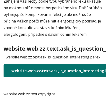
Zahájení Vaší léčby podle typu vybraného léku ukazuje
na možnou přítomnost herpetického viru. Další průběh
byl nejspíše komplikován infekcí. Je ale možné, že
přičina Vašich potíží může mít alergologický podklad. je
vhodné konzultovat stav s kožním lékařem,
alergologem, případně s dalším očním lékařem.
website.web.zz.text.ask_is_question_
website.web.zz.text.ask_is_question_interesting.perex
website.web.zz.text.ask_is_question_interesting
website.web.zz.text.copyright