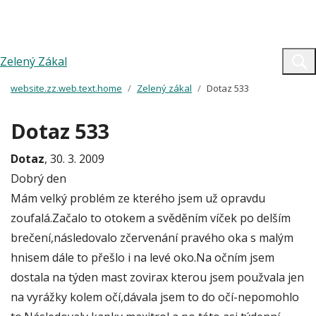
Zelený Zákal
website.zz.web.text.home
Zelený zákal
Dotaz 533
Dotaz 533
Dotaz
, 30. 3. 2009
Dobrý den
Mám velký problém ze kterého jsem už opravdu
zoufalá.Začalo to otokem a svěděním víček po delším
brečení,následovalo zčervenání pravého oka s malým
hnisem dále to přešlo i na levé oko.Na očním jsem
dostala na týden mast zovirax kterou jsem použvala jen
na vyrážky kolem očí,dávala jsem to do očí-nepomohlo