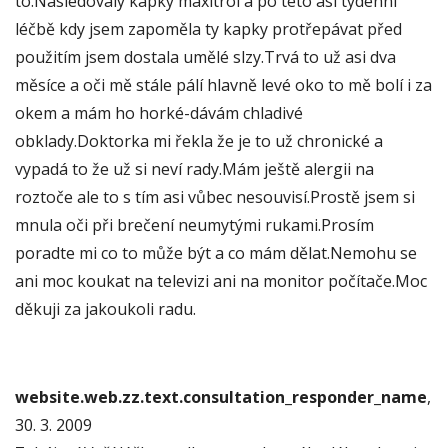
to.Následovaly kapky maxitrol a po této asi týdenní
léčbě kdy jsem zapoměla ty kapky protřepávat před
použitím jsem dostala umělé slzy.Trvá to už asi dva
měsíce a oči mě stále pálí hlavně levé oko to mě bolí i za
okem a mám ho horké-dávám chladivé
obklady.Doktorka mi řekla že je to už chronické a
vypadá to že už si neví rady.Mám ještě alergii na
roztoče ale to s tím asi vůbec nesouvisí.Prostě jsem si
mnula oči při brečení neumytými rukami.Prosím
poradte mi co to může být a co mám dělat.Nemohu se
ani moc koukat na televizi ani na monitor počítače.Moc
děkuji za jakoukoli radu.
website.web.zz.text.consultation_responder_name
,
30. 3. 2009