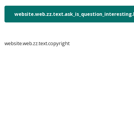
website.web.zz.text.ask_is_question_interesting
website.web.zz.text.copyright