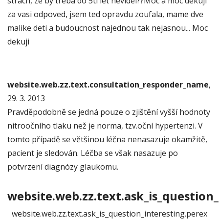
strach, ze by treba do 5ti let nevidel??Moc a moc dekuji
za vasi odpoved, jsem ted opravdu zoufala, mame dve
malike deti a budoucnost najednou tak nejasnou... Moc
dekuji
website.web.zz.text.consultation_responder_name
,
29. 3. 2013
Pravděpodobně se jedná pouze o zjištění vyšší hodnoty
nitroočního tlaku než je norma, tzv.oční hypertenzi. V
tomto případě se většinou léčna nenasazuje okamžitě,
pacient je sledován. Léčba se však nasazuje po
potvrzení diagnózy glaukomu.
website.web.zz.text.ask_is_question_
website.web.zz.text.ask_is_question_interesting.perex