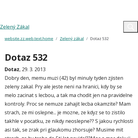
Zelený Zákal
website.zz.web.text.home
Zelený zákal
Dotaz 532
Dotaz 532
Dotaz
, 29. 3. 2013
Dobry den, memu muzi (42) byl minuly tyden zjisten
zeleny zakal. Pry ale jeste neni na hranici, kdy by se
melo zacinat s lecbou, a tak ma chodit jen na pravidelne
kontroly. Proc se nemuze zahajit lecba okamzite? Mam
strach, ze mi oslepne... je mozne, ze kdyz se to zistilo
takhle v pocatku, ze nikdy neoslepne?? S jakou rychlosti
asi tak, se zrak pri glaukomu zhorsuje? Musime mit