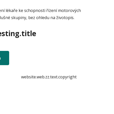
ení lékaře ke schopnosti řízení motorových
lušné skupiny, bez ohledu na životopis.
sting.title
n
website.web.zz.text.copyright