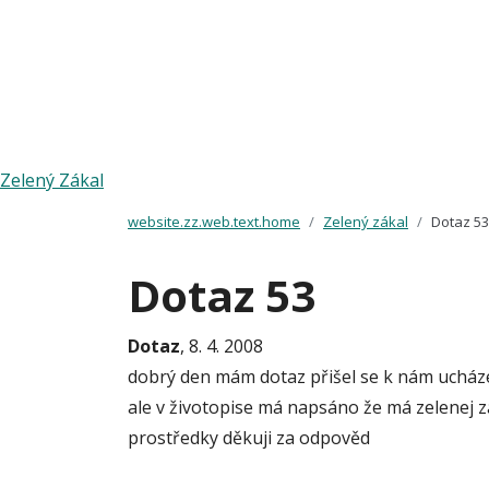
Zelený Zákal
website.zz.web.text.home
Zelený zákal
Dotaz 53
Dotaz 53
Dotaz
, 8. 4. 2008
dobrý den mám dotaz přišel se k nám ucháze
ale v životopise má napsáno že má zelenej zá
prostředky děkuji za odpověd