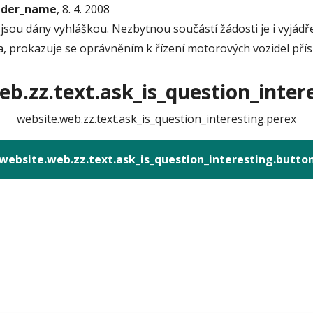
onder_name
, 8. 4. 2008
sou dány vyhláškou. Nezbytnou součástí žádosti je i vyjádř
ia, prokazuje se oprávněním k řízení motorových vozidel přís
b.zz.text.ask_is_question_intere
website.web.zz.text.ask_is_question_interesting.perex
website.web.zz.text.ask_is_question_interesting.butto