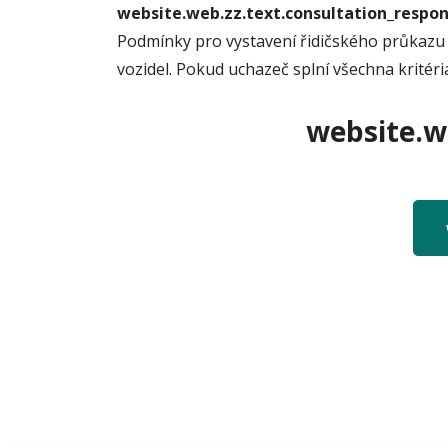
website.web.zz.text.consultation_resp
Podmínky pro vystavení řidičského průkazu j
vozidel. Pokud uchazeč splní všechna kritér
website.we