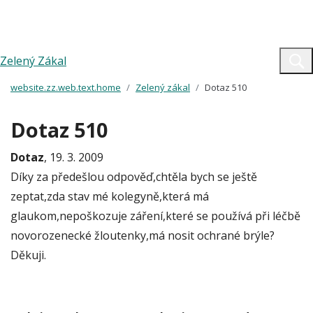
Zelený Zákal
website.zz.web.text.home
Zelený zákal
Dotaz 510
Dotaz 510
Dotaz
, 19. 3. 2009
Díky za předešlou odpověď,chtěla bych se ještě
zeptat,zda stav mé kolegyně,která má
glaukom,nepoškozuje záření,které se používá při léčbě
novorozenecké žloutenky,má nosit ochrané brýle?
Děkuji.