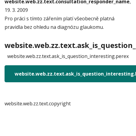
website.web.zz.text.consultation_responder_name
,
19. 3. 2009
Pro práci s tímto zářením platí všeobecně platná
pravidla bez ohledu na diagnózu glaukomu.
website.web.zz.text.ask_is_question_
website.web.zz.text.ask_is_question_interesting.perex
website.web.zz.text.ask_is_question_interesting
website.web.zz.text.copyright