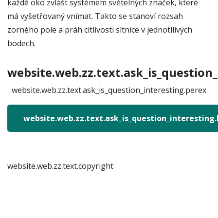
každé oko zvlášt systémem světelných značek, které
má vyšetřovaný vnímat. Takto se stanoví rozsah
zorného pole a práh citlivosti sítnice v jednotllivých
bodech.
website.web.zz.text.ask_is_question_
website.web.zz.text.ask_is_question_interesting.perex
website.web.zz.text.ask_is_question_interesting
website.web.zz.text.copyright