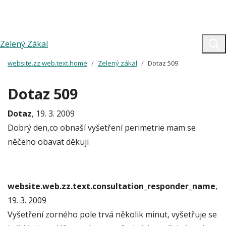
Zelený Zákal
website.zz.web.text.home
Zelený zákal
Dotaz 509
Dotaz 509
Dotaz
, 19. 3. 2009
Dobrý den,co obnaší vyšetření perimetrie mam se
něčeho obavat děkuji
website.web.zz.text.consultation_responder_name
,
19. 3. 2009
Vyšetření zorného pole trvá několik minut, vyšetřuje se