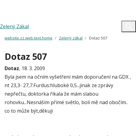
Zelený Zákal
website.zz.web.text.home
Zelený zákal
Dotaz 507
Dotaz 507
Dotaz
, 18. 3. 2009
Byla jsem na očním vyšetření mám doporučení na GDX ,
nt 23,3- 27,7.Furdus:hluboké 0,5...jinak ze zprávy
nepřečtu, doktorka říkala že mám slabou
rohovku...Nesnáším přímé světlo, bolí mě nad obočím..
co to může být,děkuji