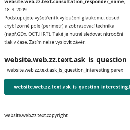
website.web.zz.text.consultation_responder_name
,
18. 3. 2009
Podstupujete vyšetření k vyloučení glaukomu, dosud
chybí zorné pole (perimetr) a zobrazovací technika
(např.GDx, OCT,HRT). Také je nutné sledovat nitrooční
tlak v čase. Zatím nelze vyslovit závěr.
website.web.zz.text.ask_is_question_
website.web.zz.text.ask_is_question_interesting.perex
website.web.zz.text.ask_is_question_interesting
website.web.zz.text.copyright