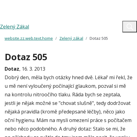
Zelený Zákal
website.zz.web.text.home
Zelený zákal
Dotaz 505
Dotaz 505
Dotaz
, 16. 3. 2013
Dobrý den, měla bych otázky hned dvě. Lékař mi řekl, že
u mě není vyloučený počínající glaukom, pozval si mě
na kontrolu nitroočího tlaku. Ráda bych se zeptala,
jestli je nějak možné se "chovat slušně", tedy dodržovat
nějaká pravidla (kromě předepsané léčby), něco jako
oční hygienu. Mám na mysli omezení práce s počítačem
nebo něco podobného. A druhý dotaz: Stalo se mi, že