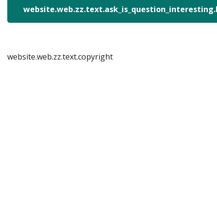
website.web.zz.text.ask_is_question_interesting
website.web.zz.text.copyright