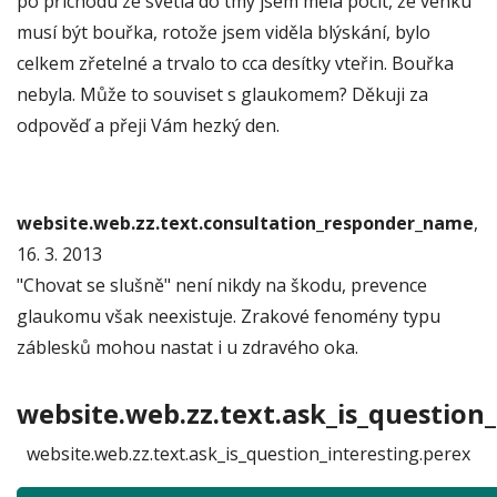
po příchodu ze světla do tmy jsem měla pocit, že venku
musí být bouřka, rotože jsem viděla blýskání, bylo
celkem zřetelné a trvalo to cca desítky vteřin. Bouřka
nebyla. Může to souviset s glaukomem? Děkuji za
odpověď a přeji Vám hezký den.
website.web.zz.text.consultation_responder_name
,
16. 3. 2013
"Chovat se slušně" není nikdy na škodu, prevence
glaukomu však neexistuje. Zrakové fenomény typu
záblesků mohou nastat i u zdravého oka.
website.web.zz.text.ask_is_question_
website.web.zz.text.ask_is_question_interesting.perex