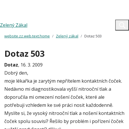
Zelený Zákal
website.zz.web.text.home
Zelený zákal
Dotaz 503
Dotaz 503
Dotaz
, 16. 3. 2009
Dobrý den,
moje lékařka je zarytým nepřítelem kontaktních čoček.
Nedávno mi diagnostikovala vyšší nitrooční tlak a
doporučila mi omezení nošení čoček, které ale
potřebuji vzhledem ke své práci nosit každodenně.
Myslíte si, že vysoký nitrooční tlak a nošení kontaktních
čoček spolu souvisí? Řešilo by problém i pořízení čoček