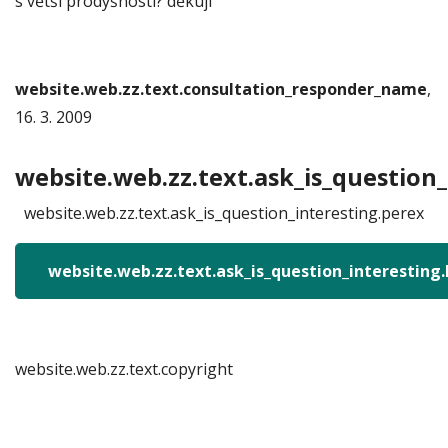
s větší prodyšností? děkuji
website.web.zz.text.consultation_responder_name
,
16. 3. 2009
website.web.zz.text.ask_is_question_
website.web.zz.text.ask_is_question_interesting.perex
website.web.zz.text.ask_is_question_interesting
website.web.zz.text.copyright