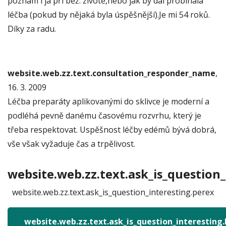
poznám i já při běž. životě,nebo jak by dál probíhala
léčba (pokud by nějaká byla úspěšnější).Je mi 54 roků.
Díky za radu.
website.web.zz.text.consultation_responder_name
,
16. 3. 2009
Léčba preparáty aplikovanými do sklivce je moderní a
podléhá pevně danému časovému rozvrhu, který je
třeba respektovat. Uspěšnost léčby edémů bývá dobrá,
vše však vyžaduje čas a trpělivost.
website.web.zz.text.ask_is_question_
website.web.zz.text.ask_is_question_interesting.perex
website.web.zz.text.ask_is_question_interesting