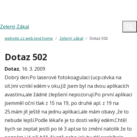
Zelený Zákal
website.zz.web.text.home
Zelený zákal
Dotaz 502
Dotaz 502
Dotaz
, 16. 3. 2009
Dobrý den.Po laserové fotokoagulaci (ucp.cévka na
sít.)mi vznikl edém v oku.Již jsem byl na dvou aplikacích
avastinu,ale žádné zlepšení nepozoruji.Po první aplikaci
jsemměl oční tlak z 15 na 19, po druhé apl. z 19 na
25.mám jít ještě na jednu aplikaci,ale mám obavy ,že to
nebude lepší.Podle lékaře je to dosti velký edém.Chtěl
bych se zeptat jestli po té 3 apl.se to změní natolik že to