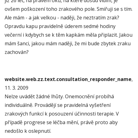
již 26 let, na pravém oku, na které dosud vidím, je
ovšem poškození toho zrakového pole. Smiřuji se s tím.
Ale mám - a jak velkou - naději, že neztratím zrak?
Opravdu kapu pravidelně úderem sedmé hodiny
večerní i kdybych se k těm kapkám měla připlazit. Jakou
mám šanci, jakou mám naději, že mi bude zbytek zraku
zachován?
website.web.zz.text.consultation_responder_name
,
11. 3. 2009
Nelze uvádět žádné lhůty. Onemocnění probíhá
individuálně. Provádějí se pravidelná vyšetření
zrakových funkcí k posouzení účinnosti terapie. V
případě progrese se léčba mění, právě proto aby
nedošlo k oslepnutí.