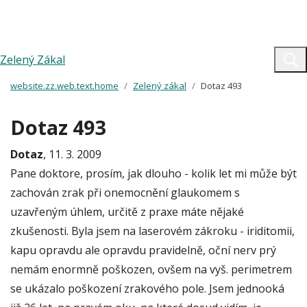
Zelený Zákal
website.zz.web.text.home
Zelený zákal
Dotaz 493
Dotaz 493
Dotaz
, 11. 3. 2009
Pane doktore, prosím, jak dlouho - kolik let mi může být
zachován zrak při onemocnění glaukomem s
uzavřeným úhlem, určitě z praxe máte nějaké
zkušenosti. Byla jsem na laserovém zákroku - iriditomii,
kapu opravdu ale opravdu pravidelně, oční nerv prý
nemám enormně poškozen, ovšem na vyš. perimetrem
se ukázalo poškození zrakového pole. Jsem jednooká