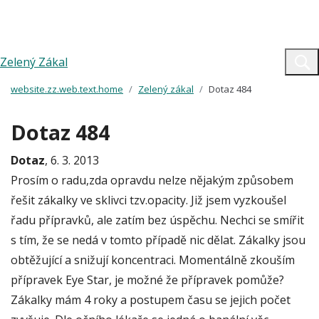
Zelený Zákal
website.zz.web.text.home
Zelený zákal
Dotaz 484
Dotaz 484
Dotaz
, 6. 3. 2013
Prosím o radu,zda opravdu nelze nějakým způsobem
řešit zákalky ve sklivci tzv.opacity. Již jsem vyzkoušel
řadu přípravků, ale zatím bez úspěchu. Nechci se smířit
s tím, že se nedá v tomto případě nic dělat. Zákalky jsou
obtěžující a snižují koncentraci. Momentálně zkouším
přípravek Eye Star, je možné že přípravek pomůže?
Zákalky mám 4 roky a postupem času se jejich počet