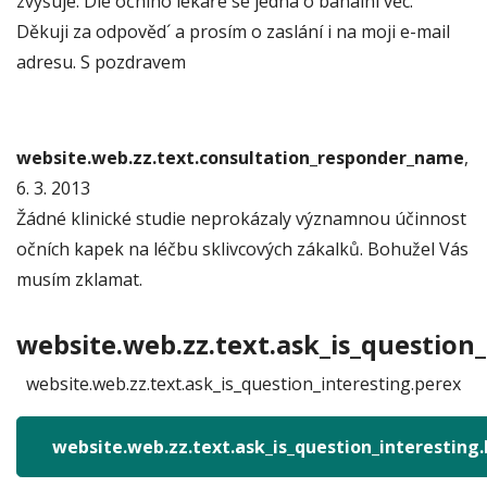
zvyšuje. Dle očního lékaře se jedná o banální věc.
Děkuji za odpověd´ a prosím o zaslání i na moji e-mail
adresu. S pozdravem
website.web.zz.text.consultation_responder_name
,
6. 3. 2013
Žádné klinické studie neprokázaly významnou účinnost
očních kapek na léčbu sklivcových zákalků. Bohužel Vás
musím zklamat.
website.web.zz.text.ask_is_question_
website.web.zz.text.ask_is_question_interesting.perex
website.web.zz.text.ask_is_question_interesting