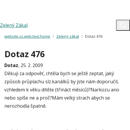
Zelený Zákal
website.zz.web.text.home
Zelený zákal
Dotaz 476
Dotaz 476
Dotaz
, 25. 2. 2009
Děkuji za odpověť, chtěla bych se ještě zeptat, jaký
způsob průplachu slz.kanálků by jste nám doporučil,
vzhledem k věku dítěte (třináct měsíců)?Narkozu ano
nebo spíše ne a proč?Mám velký strach abych se
nerozhodla špatně.