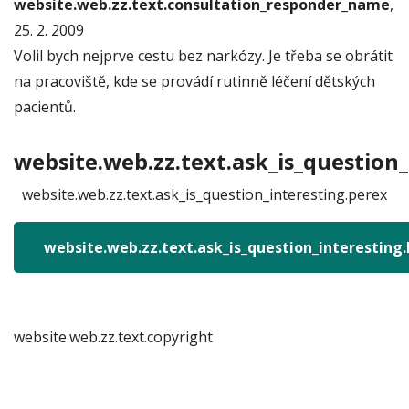
website.web.zz.text.consultation_responder_name
,
25. 2. 2009
Volil bych nejprve cestu bez narkózy. Je třeba se obrátit
na pracoviště, kde se provádí rutinně léčení dětských
pacientů.
website.web.zz.text.ask_is_question_
website.web.zz.text.ask_is_question_interesting.perex
website.web.zz.text.ask_is_question_interesting
website.web.zz.text.copyright