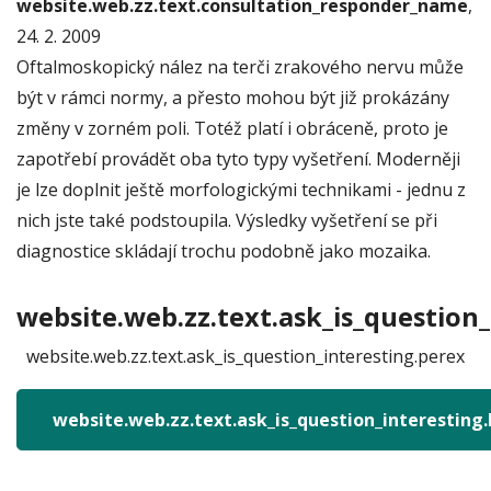
website.web.zz.text.consultation_responder_name
,
24. 2. 2009
Oftalmoskopický nález na terči zrakového nervu může
být v rámci normy, a přesto mohou být již prokázány
změny v zorném poli. Totéž platí i obráceně, proto je
zapotřebí provádět oba tyto typy vyšetření. Moderněji
je lze doplnit ještě morfologickými technikami - jednu z
nich jste také podstoupila. Výsledky vyšetření se při
diagnostice skládají trochu podobně jako mozaika.
website.web.zz.text.ask_is_question_
website.web.zz.text.ask_is_question_interesting.perex
website.web.zz.text.ask_is_question_interesting