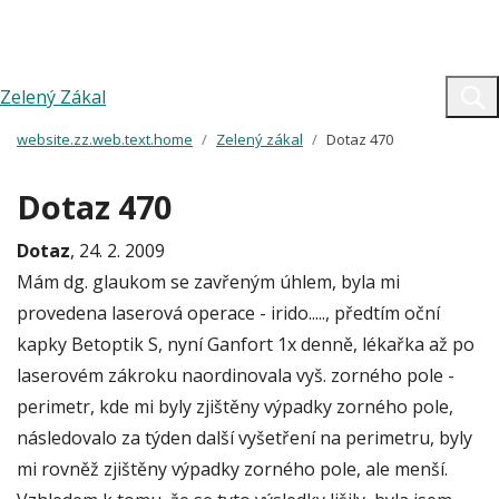
Zelený Zákal
website.zz.web.text.home
Zelený zákal
Dotaz 470
Dotaz 470
Dotaz
, 24. 2. 2009
Mám dg. glaukom se zavřeným úhlem, byla mi
provedena laserová operace - irido....., předtím oční
kapky Betoptik S, nyní Ganfort 1x denně, lékařka až po
laserovém zákroku naordinovala vyš. zorného pole -
perimetr, kde mi byly zjištěny výpadky zorného pole,
následovalo za týden další vyšetření na perimetru, byly
mi rovněž zjištěny výpadky zorného pole, ale menší.