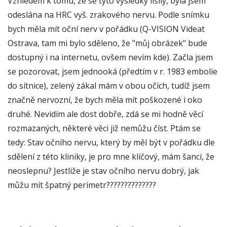
Vzhledem k tomu, že se tyto výsledky lišily, byla jsem
odeslána na HRC vyš. zrakového nervu. Podle snímku
bych měla mít oční nerv v pořádku (Q-VISION Videat
Ostrava, tam mi bylo sděleno, že "můj obrázek" bude
dostupný i na internetu, ovšem nevím kde). Začla jsem
se pozorovat, jsem jednooká (předtím v r. 1983 embolie
do sítnice), zelený zákal mám v obou očích, tudíž jsem
značně nervozní, že bych měla mít poškozené i oko
druhé. Nevidím ale dost dobře, zdá se mi hodně věcí
rozmazaných, některé věci již nemůžu číst. Ptám se
tedy: Stav očního nervu, který by měl být v pořádku dle
sdělení z této kliniky, je pro mne klíčový, mám šanci, že
neoslepnu? Jestliže je stav očního nervu dobrý, jak
můžu mít špatný perimetr??????????????