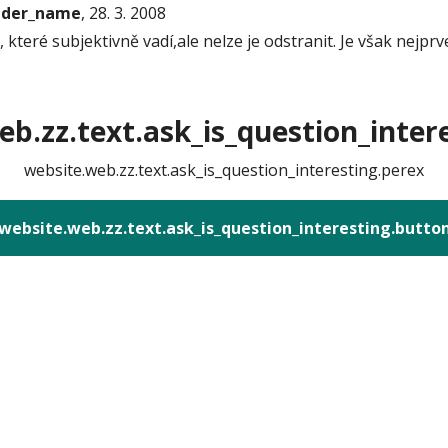
onder_name
, 28. 3. 2008
které subjektivně vadí,ale nelze je odstranit. Je však nejprv
b.zz.text.ask_is_question_intere
website.web.zz.text.ask_is_question_interesting.perex
website.web.zz.text.ask_is_question_interesting.butto