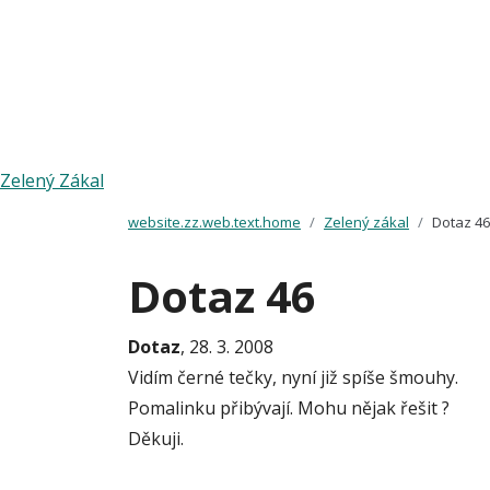
Zelený Zákal
website.zz.web.text.home
Zelený zákal
Dotaz 46
Dotaz 46
Dotaz
, 28. 3. 2008
Vidím černé tečky, nyní již spíše šmouhy.
Pomalinku přibývají. Mohu nějak řešit ?
Děkuji.