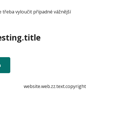
e třeba vyloučit případné vážnější
sting.title
n
website.web.zz.text.copyright