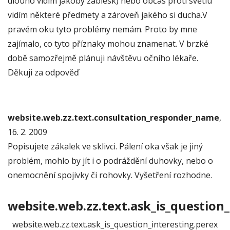
dlouho vidím jakoby záblesk) nebo občas proti světlu
vidím některé předmety a zároveň jakého si ducha.V
pravém oku tyto problémy nemám. Proto by mne
zajímalo, co tyto příznaky mohou znamenat. V brzké
době samozřejmě plánuji návštěvu očního lékaře.
Děkuji za odpověď
website.web.zz.text.consultation_responder_name
,
16. 2. 2009
Popisujete zákalek ve sklivci. Pálení oka však je jiný
problém, mohlo by jít i o podráždění duhovky, nebo o
onemocnění spojivky či rohovky. Vyšetření rozhodne.
website.web.zz.text.ask_is_question_
website.web.zz.text.ask_is_question_interesting.perex