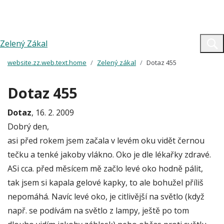
Zelený Zákal
website.zz.web.text.home
Zelený zákal
Dotaz 455
Dotaz 455
Dotaz
, 16. 2. 2009
Dobrý den,
asi před rokem jsem začala v levém oku vidět černou
tečku a tenké jakoby vlákno. Oko je dle lékařky zdravé.
ASi cca. před měsícem mě začlo levé oko hodně pálit,
tak jsem si kapala gelové kapky, to ale bohužel příliš
nepomáhá. Navíc levé oko, je citlivější na světlo (když
např. se podívám na světlo z lampy, ještě po tom