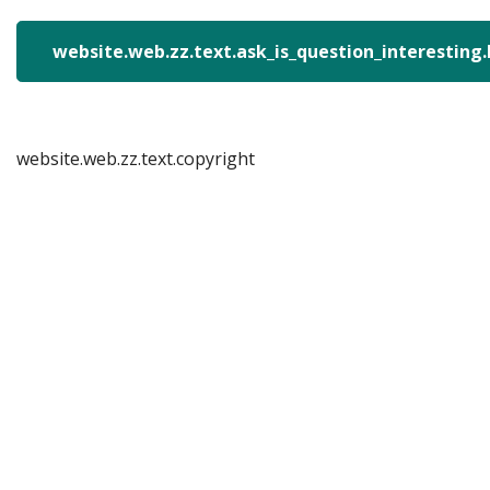
website.web.zz.text.ask_is_question_interesting
website.web.zz.text.copyright