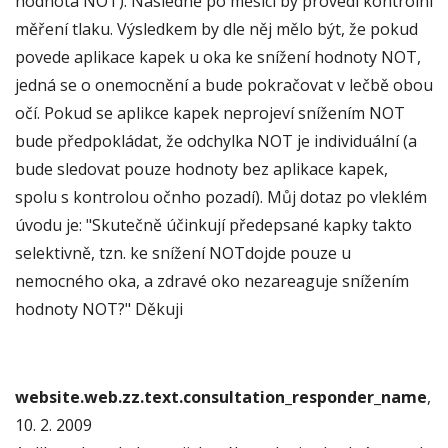
hodnota NOT). Následně po měsíci by provedl kontrolní
měření tlaku. Výsledkem by dle něj mělo být, že pokud
povede aplikace kapek u oka ke snížení hodnoty NOT,
jedná se o onemocnění a bude pokračovat v lečbě obou
očí. Pokud se aplikce kapek neprojeví snížením NOT
bude předpokládat, že odchylka NOT je individuální (a
bude sledovat pouze hodnoty bez aplikace kapek,
spolu s kontrolou očnho pozadí). Můj dotaz po vleklém
úvodu je: "Skutečně účinkují předepsané kapky takto
selektivně, tzn. ke snížení NOTdojde pouze u
nemocného oka, a zdravé oko nezareaguje snížením
hodnoty NOT?" Děkuji
website.web.zz.text.consultation_responder_name
,
10. 2. 2009