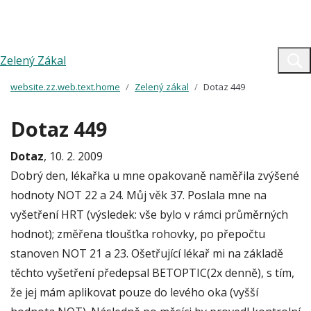
Zelený Zákal
website.zz.web.text.home
Zelený zákal
Dotaz 449
Dotaz 449
Dotaz
, 10. 2. 2009
Dobrý den, lékařka u mne opakovaně naměřila zvýšené
hodnoty NOT 22 a 24. Můj věk 37. Poslala mne na
vyšetření HRT (výsledek: vše bylo v rámci průměrných
hodnot); změřena tloušťka rohovky, po přepočtu
stanoven NOT 21 a 23. Ošetřující lékař mi na základě
těchto vyšetření předepsal BETOPTIC(2x denně), s tím,
že jej mám aplikovat pouze do levého oka (vyšší