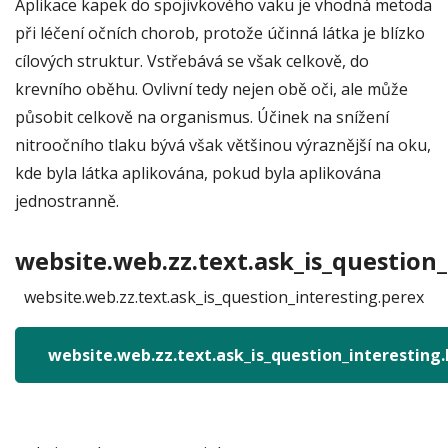
Aplikace kapek do spojivkového vaku je vhodná metoda
při léčení očních chorob, protože účinná látka je blízko
cílových struktur. Vstřebává se však celkově, do
krevního oběhu. Ovlivní tedy nejen obě oči, ale může
působit celkově na organismus. Účinek na snížení
nitroočního tlaku bývá však většinou výraznější na oku,
kde byla látka aplikována, pokud byla aplikována
jednostranně.
website.web.zz.text.ask_is_question_
website.web.zz.text.ask_is_question_interesting.perex
website.web.zz.text.ask_is_question_interesting