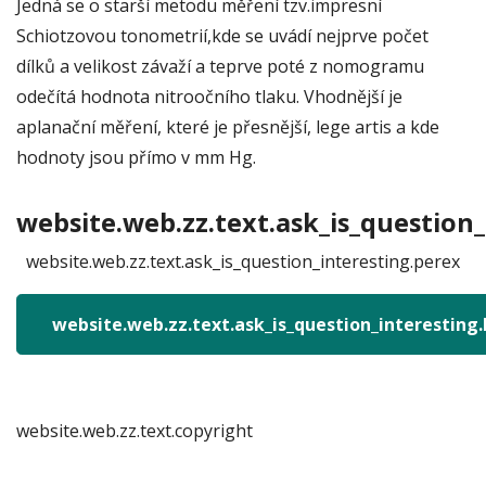
Jedná se o starší metodu měření tzv.impresní
Schiotzovou tonometrií,kde se uvádí nejprve počet
dílků a velikost závaží a teprve poté z nomogramu
odečítá hodnota nitroočního tlaku. Vhodnější je
aplanační měření, které je přesnější, lege artis a kde
hodnoty jsou přímo v mm Hg.
website.web.zz.text.ask_is_question_
website.web.zz.text.ask_is_question_interesting.perex
website.web.zz.text.ask_is_question_interesting
website.web.zz.text.copyright