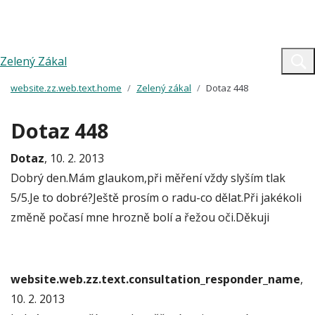
Zelený Zákal
website.zz.web.text.home
Zelený zákal
Dotaz 448
Dotaz 448
Dotaz
, 10. 2. 2013
Dobrý den.Mám glaukom,při měření vždy slyším tlak
5/5.Je to dobré?Ještě prosím o radu-co dělat.Při jakékoli
změně počasí mne hrozně bolí a řežou oči.Děkuji
website.web.zz.text.consultation_responder_name
,
10. 2. 2013