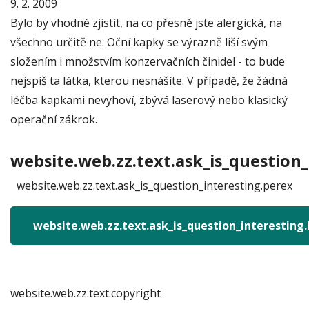
9. 2. 2009
Bylo by vhodné zjistit, na co přesně jste alergická, na
všechno určitě ne. Oční kapky se výrazně liší svým
složením i množstvím konzervačních činidel - to bude
nejspíš ta látka, kterou nesnášíte. V případě, že žádná
léčba kapkami nevyhoví, zbývá laserový nebo klasický
operační zákrok.
website.web.zz.text.ask_is_question_
website.web.zz.text.ask_is_question_interesting.perex
website.web.zz.text.ask_is_question_interesting
website.web.zz.text.copyright