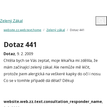
Zelený Zákal
website.zz.web.text.home
Zelený zákal
Dotaz 441
Dotaz 441
Dotaz
, 9. 2. 2009
Chtěla bych se Vás zeptat, moje lékařka mi zdělila, že
mám začínající zelený zákal. Ale nemůže mě léčit,
protože jsem alergická na veškeré kapky do očí i nosu.
Co se v tomhle případě dá dělat? Děkuji
website.web.zz.text.consultation_responder_name
,