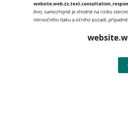
website.web.zz.text.consultation_resp
Ano, samozřejmě je vhodné na riziko steroi
nitroočního tlaku a očního pozadí, případně d
website.we