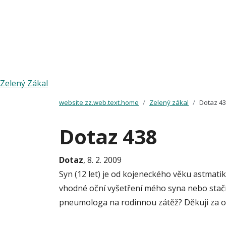
Zelený Zákal
website.zz.web.text.home
Zelený zákal
Dotaz 4
Dotaz 438
Dotaz
, 8. 2. 2009
Syn (12 let) je od kojeneckého věku astmati
vhodné oční vyšetření mého syna nebo stačí
pneumologa na rodinnou zátěž? Děkuji za 