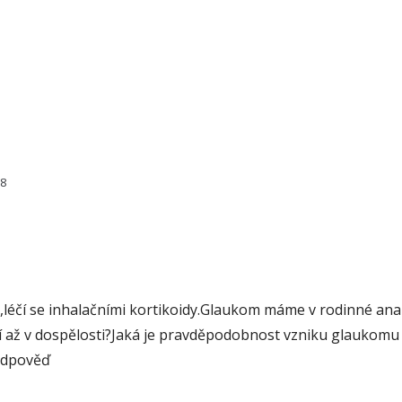
38
k,léčí se inhalačními kortikoidy.Glaukom máme v rodinné an
 až v dospělosti?Jaká je pravděpodobnost vzniku glaukomu 
odpověď