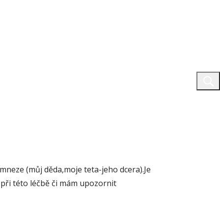
amneze (můj děda,moje teta-jeho dcera).Je
při této léčbě či mám upozornit