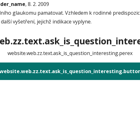
onder_name
, 8. 2. 2009
dního glaukomu pamatovat. Vzhledem k rodinné predispozici 
alší vyšetření, jejichž indikace vyplyne.
b.zz.text.ask_is_question_intere
website.web.zz.text.ask_is_question_interesting.perex
website.web.zz.text.ask_is_question_interesting.butto