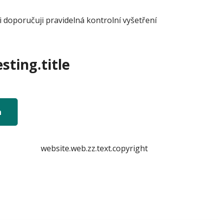
doporučuji pravidelná kontrolní vyšetření
sting.title
n
website.web.zz.text.copyright