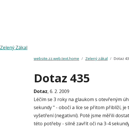
Zelený Zákal
website.zz.web.text.home
Zelený zákal
Dotaz 4
Dotaz 435
Dotaz
, 6. 2. 2009
Léčím se 3 roky na glaukom s otevřeným úhle
sekundy " - obočí a líce se přitom přiblíží, 
vyšetření (negativní). Poté jsme měřili dosta
této potřeby - silně zavřít oči na 3-4 sek