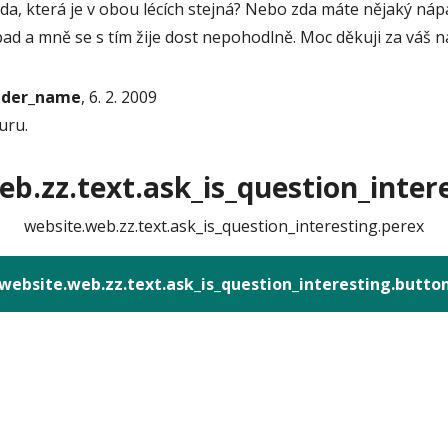
, která je v obou lécích stejná? Nebo zda máte nějaký nápad
ad a mně se s tím žije dost nepohodlně. Moc děkuji za váš 
onder_name
, 6. 2. 2009
uru.
b.zz.text.ask_is_question_intere
website.web.zz.text.ask_is_question_interesting.perex
website.web.zz.text.ask_is_question_interesting.butto