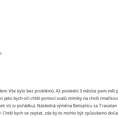
35
m. Vše bylo bez problémů. Až poslední 3 měsíce jsem měl po
je to jako bych oči chtěl pomocí svalů mimiky na chvíli zmáčkou
tek slz (v pořádku). Následná výměna Betopticu za Travatan zl
undy. Chtěl bych se zeptat, zda by to mohlo být způsobeno 