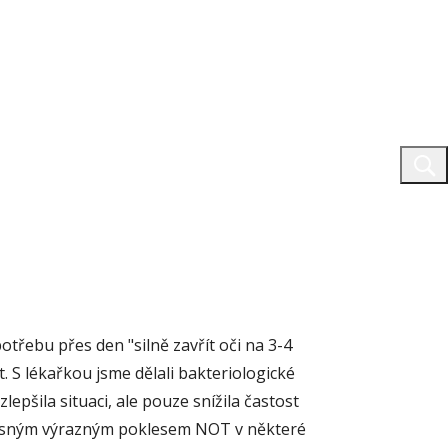
třebu přes den "silně zavřít oči na 3-4
t. S lékařkou jsme dělali bakteriologické
epšila situaci, ale pouze snížila častost
dočasným výrazným poklesem NOT v některé