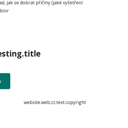
, jak se dobrat příčiny (jaké vyšetření
názor
sting.title
n
website.web.zz.text.copyright