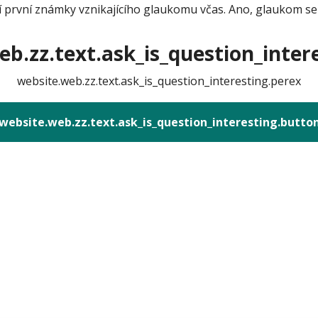
lí první známky vznikajícího glaukomu včas. Ano, glaukom se 
b.zz.text.ask_is_question_intere
website.web.zz.text.ask_is_question_interesting.perex
website.web.zz.text.ask_is_question_interesting.butto