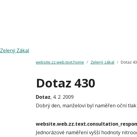
Zelený Zákal
website.zz.web.text.home
Zelený zákal
Dotaz 4
Dotaz 430
Dotaz
, 4. 2. 2009
Dobrý den, manželovi byl naměřen oční tlak 2
website.web.zz.text.consultation_resp
Jednorázové naměření vyšší hodnoty nitroočn