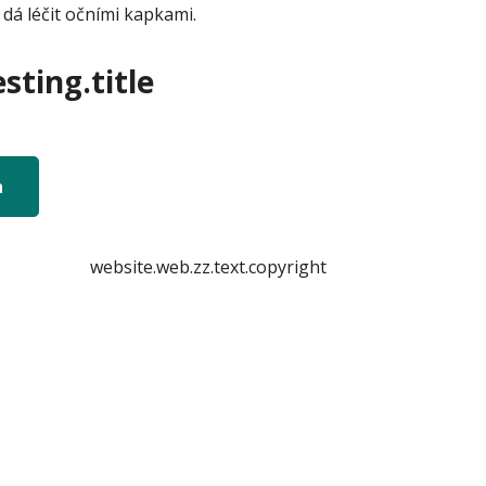
dá léčit očními kapkami.
sting.title
n
website.web.zz.text.copyright