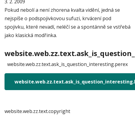
3. 2. 2009
Pokud nebolí a není zhorena kvalta vidění, jedná se
nejspíše o podspojivkovou sufuzi, krvácení pod
spojivku, které nevadí, neléčí se a spontánně se vstřebá
jako klasická modřinka.
website.web.zz.text.ask_is_question_
website.web.zz.text.ask_is_question_interesting.perex
website.web.zz.text.ask_is_question_interesting
website.web.zz.text.copyright