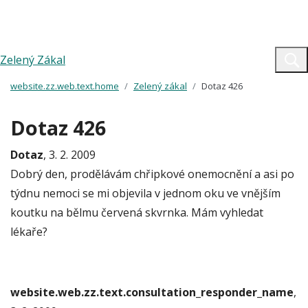
Zelený Zákal
website.zz.web.text.home
Zelený zákal
Dotaz 426
Dotaz 426
Dotaz
, 3. 2. 2009
Dobrý den, prodělávám chřipkové onemocnění a asi po
týdnu nemoci se mi objevila v jednom oku ve vnějším
koutku na bělmu červená skvrnka. Mám vyhledat
lékaře?
website.web.zz.text.consultation_responder_name
,