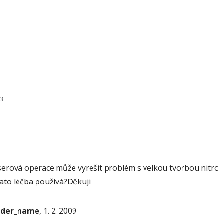
23
aserová operace může vyrešit problém s velkou tvorbou nitr
tato léčba používá?Děkuji
onder_name
, 1. 2. 2009