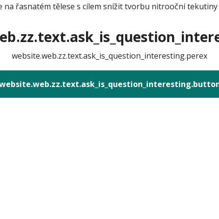
na řasnatém tělese s cílem snížit tvorbu nitrooční tekutiny a
b.zz.text.ask_is_question_intere
website.web.zz.text.ask_is_question_interesting.perex
website.web.zz.text.ask_is_question_interesting.butto