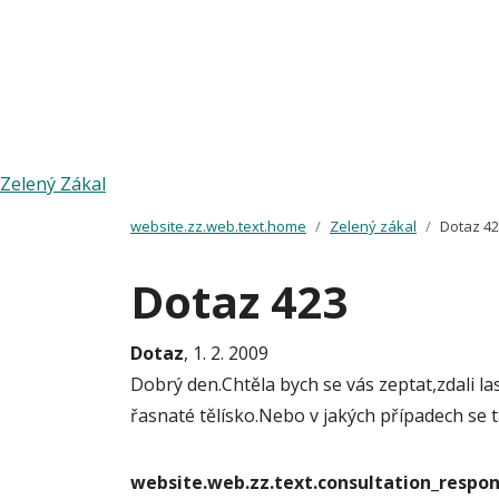
Zelený Zákal
website.zz.web.text.home
Zelený zákal
Dotaz 4
Dotaz 423
Dotaz
, 1. 2. 2009
Dobrý den.Chtěla bych se vás zeptat,zdali l
řasnaté tělísko.Nebo v jakých případech se 
website.web.zz.text.consultation_resp