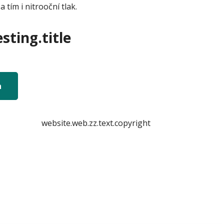
 tím i nitrooční tlak.
sting.title
n
website.web.zz.text.copyright