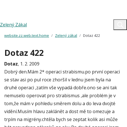
Zelený Zákal
website.zz.web.text.home
Zelený zákal
Dotaz 422
Dotaz 422
Dotaz
, 1. 2. 2009
Dobrý den.Mám 2* operaci strabismu.po první operaci
se stav asi po pul roce zhoršil v lednu jsem byla na
druhé operaci ,zatím vše vypadá dobře.ono se ani tak
nemuselo operovat pro strabismus ,ale problém je v
tom,že mám v pohledu směrem dolu a do leva dvojté
vidění.Musím hlavu zaklánět a dost mě to omezuje a
trpím na migrény.chtěla bych se zeptat kolik asi může