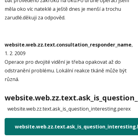
bát provedeno zákroků na oku.Po druhé operaci jsem
měla oko víc nateklé a ještě dnes je menší a trochu
zarudlé.děkuji za odpověd.
website.web.zz.text.consultation_responder_name
,
1. 2. 2009
Operace pro dvojité vidění je třeba opakovat až do
odstranění problému. Lokální reakce tkáně může být
různá.
website.web.zz.text.ask_is_question_
website.web.zz.text.ask_is_question_interesting.perex
website.web.zz.text.ask_is_question_interesting