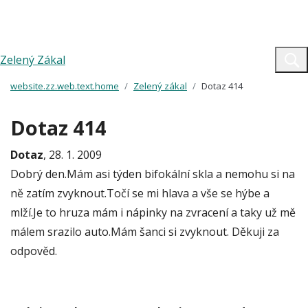
Zelený Zákal
website.zz.web.text.home
Zelený zákal
Dotaz 414
Dotaz 414
Dotaz
, 28. 1. 2009
Dobrý den.Mám asi týden bifokální skla a nemohu si na
ně zatím zvyknout.Točí se mi hlava a vše se hýbe a
mlží.Je to hruza mám i nápinky na zvracení a taky už mě
málem srazilo auto.Mám šanci si zvyknout. Děkuji za
odpověd.