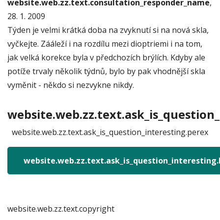
website.web.zz.text.consultation_responder_name
,
28. 1. 2009
Týden je velmi krátká doba na zvyknutí si na nová skla,
vyčkejte. Zááleží i na rozdílu mezi dioptriemi i na tom,
jak velká korekce byla v předchozích brýlích. Kdyby ale
potíže trvaly několik týdnů, bylo by pak vhodnější skla
vyměnit - někdo si nezvykne nikdy.
website.web.zz.text.ask_is_question_
website.web.zz.text.ask_is_question_interesting.perex
website.web.zz.text.ask_is_question_interesting
website.web.zz.text.copyright