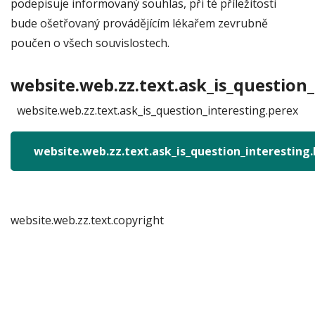
podepisuje informovaný souhlas, při té příležitosti
bude ošetřovaný provádějícím lékařem zevrubně
poučen o všech souvislostech.
website.web.zz.text.ask_is_question_
website.web.zz.text.ask_is_question_interesting.perex
website.web.zz.text.ask_is_question_interesting
website.web.zz.text.copyright