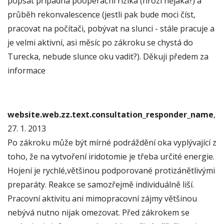
popsat případná pooperační rizika (hrozí nějaká?) a
průběh rekonvalescence (jestli pak bude moci číst,
pracovat na počítači, pobývat na slunci - stále pracuje a
je velmi aktivní, asi měsíc po zákroku se chystá do
Turecka, nebude slunce oku vadit?). Děkuji předem za
informace
website.web.zz.text.consultation_responder_name
,
27. 1. 2013
Po zákroku může být mírné podráždění oka vyplývající z
toho, že na vytvoření iridotomie je třeba určité energie.
Hojení je rychlé,většinou podporované protizánětlivými
preparáty. Reakce se samozřejmě individuálně liší.
Pracovní aktivitu ani mimopracovní zájmy většinou
nebývá nutno nijak omezovat. Před zákrokem se