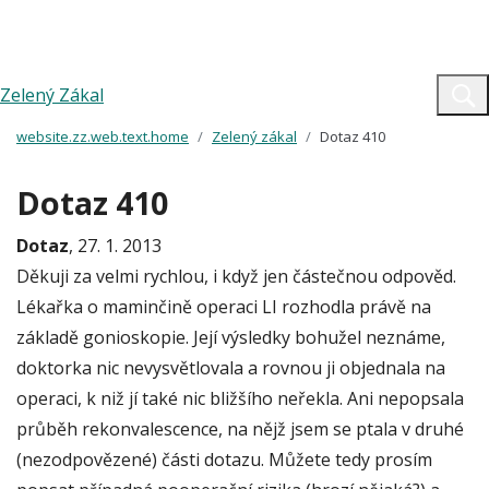
Zelený Zákal
website.zz.web.text.home
Zelený zákal
Dotaz 410
Dotaz 410
Dotaz
, 27. 1. 2013
Děkuji za velmi rychlou, i když jen částečnou odpověd.
Lékařka o maminčině operaci LI rozhodla právě na
základě gonioskopie. Její výsledky bohužel neznáme,
doktorka nic nevysvětlovala a rovnou ji objednala na
operaci, k niž jí také nic bližšího neřekla. Ani nepopsala
průběh rekonvalescence, na nějž jsem se ptala v druhé
(nezodpovězené) části dotazu. Můžete tedy prosím