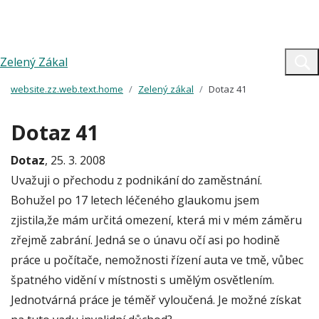
Zelený Zákal
website.zz.web.text.home
Zelený zákal
Dotaz 41
Dotaz 41
Dotaz
, 25. 3. 2008
Uvažuji o přechodu z podnikání do zaměstnání.
Bohužel po 17 letech léčeného glaukomu jsem
zjistila,že mám určitá omezení, která mi v mém záměru
zřejmě zabrání. Jedná se o únavu očí asi po hodině
práce u počítače, nemožnosti řízení auta ve tmě, vůbec
špatného vidění v místnosti s umělým osvětlením.
Jednotvárná práce je téměř vyloučená. Je možné získat