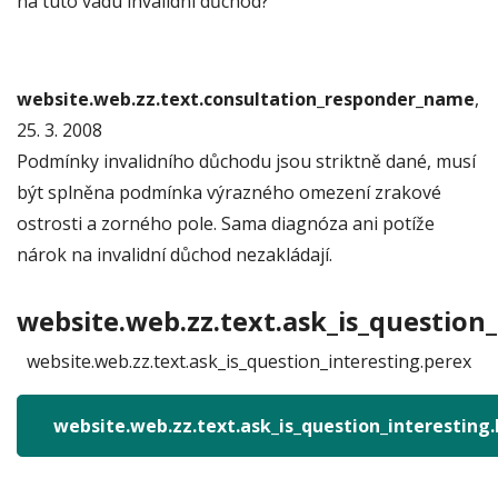
na tuto vadu invalidní důchod?
website.web.zz.text.consultation_responder_name
,
25. 3. 2008
Podmínky invalidního důchodu jsou striktně dané, musí
být splněna podmínka výrazného omezení zrakové
ostrosti a zorného pole. Sama diagnóza ani potíže
nárok na invalidní důchod nezakládají.
website.web.zz.text.ask_is_question_
website.web.zz.text.ask_is_question_interesting.perex
website.web.zz.text.ask_is_question_interesting