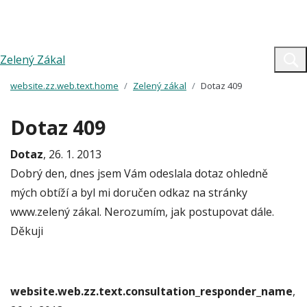
Zelený Zákal
website.zz.web.text.home
Zelený zákal
Dotaz 409
Dotaz 409
Dotaz
, 26. 1. 2013
Dobrý den, dnes jsem Vám odeslala dotaz ohledně
mých obtíží a byl mi doručen odkaz na stránky
www.zelený zákal. Nerozumím, jak postupovat dále.
Děkuji
website.web.zz.text.consultation_responder_name
,