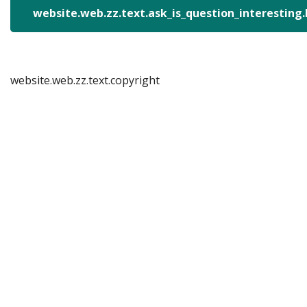
website.web.zz.text.ask_is_question_interesting
website.web.zz.text.copyright