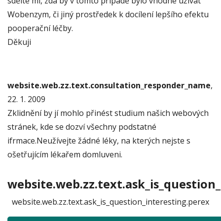
sdělte mi, zda by v tomto případě bylo vhodné užívat
Wobenzym, či jiný prostředek k docílení lepšího efektu
pooperační léčby.
Děkuji
website.web.zz.text.consultation_responder_name
,
22. 1. 2009
Zklidnění by jí mohlo přinést studium našich webových
stránek, kde se dozví všechny podstatné
ifrmace.Neužívejte žádné léky, na kterých nejste s
ošetřujícím lékařem domluveni.
website.web.zz.text.ask_is_question_
website.web.zz.text.ask_is_question_interesting.perex