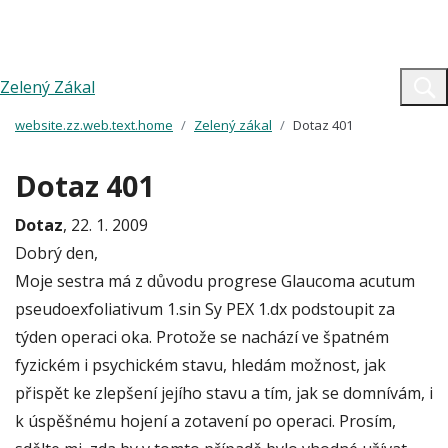
Zelený Zákal
website.zz.web.text.home
Zelený zákal
Dotaz 401
Dotaz 401
Dotaz
, 22. 1. 2009
Dobrý den,
Moje sestra má z důvodu progrese Glaucoma acutum
pseudoexfoliativum 1.sin Sy PEX 1.dx podstoupit za
týden operaci oka. Protože se nachází ve špatném
fyzickém i psychickém stavu, hledám možnost, jak
přispět ke zlepšení jejího stavu a tím, jak se domnívám, i
k úspěšnému hojení a zotavení po operaci. Prosím,