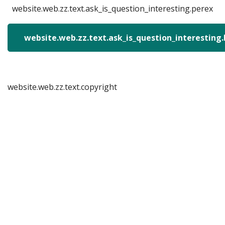
website.web.zz.text.ask_is_question_interesting.perex
website.web.zz.text.ask_is_question_interesting
website.web.zz.text.copyright