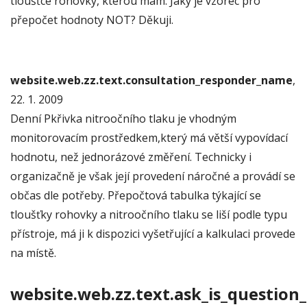
tloušťce rohovky, kterou mám. Jaký je vzorec pro
přepočet hodnoty NOT? Děkuji.
website.web.zz.text.consultation_responder_name
,
22. 1. 2009
Denní Pkřivka nitroočního tlaku je vhodným
monitorovacím prostředkem,který má větší vypovídací
hodnotu, než jednorázové změření. Technicky i
organizačně je však její provedení náročné a provádí se
občas dle potřeby. Přepočtová tabulka týkající se
tloušťky rohovky a nitroočního tlaku se liší podle typu
přístroje, má ji k dispozici vyšetřující a kalkulaci provede
na místě.
website.web.zz.text.ask_is_question_