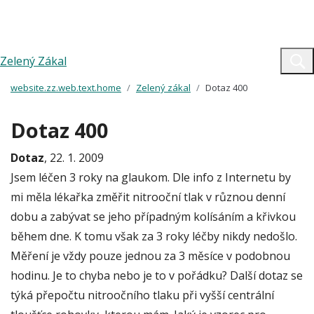
Zelený Zákal
website.zz.web.text.home
Zelený zákal
Dotaz 400
Dotaz 400
Dotaz
, 22. 1. 2009
Jsem léčen 3 roky na glaukom. Dle info z Internetu by
mi měla lékařka změřit nitrooční tlak v různou denní
dobu a zabývat se jeho případným kolísáním a křivkou
během dne. K tomu však za 3 roky léčby nikdy nedošlo.
Měření je vždy pouze jednou za 3 měsíce v podobnou
hodinu. Je to chyba nebo je to v pořádku? Další dotaz se
týká přepočtu nitroočního tlaku při vyšší centrální