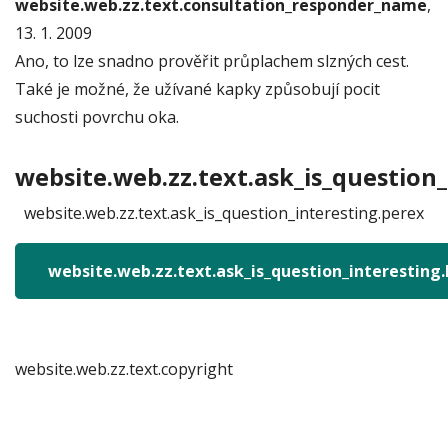
website.web.zz.text.consultation_responder_name
,
13. 1. 2009
Ano, to lze snadno prověřit průplachem slzných cest.
Také je možné, že užívané kapky způsobují pocit
suchosti povrchu oka.
website.web.zz.text.ask_is_question_
website.web.zz.text.ask_is_question_interesting.perex
website.web.zz.text.ask_is_question_interesting
website.web.zz.text.copyright