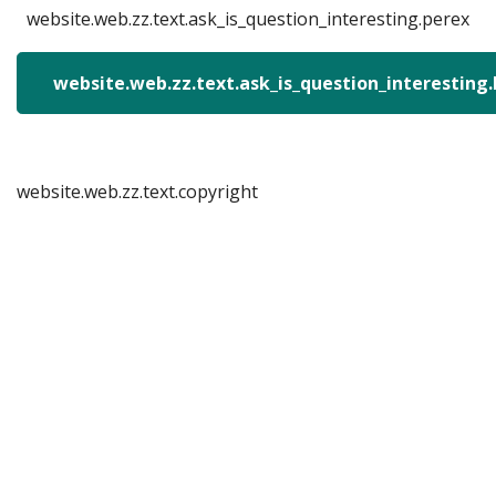
website.web.zz.text.ask_is_question_interesting.perex
website.web.zz.text.ask_is_question_interesting
website.web.zz.text.copyright