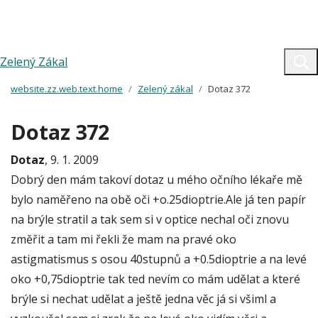
Zelený Zákal
website.zz.web.text.home
Zelený zákal
Dotaz 372
Dotaz 372
Dotaz
, 9. 1. 2009
Dobrý den mám takoví dotaz u mého očního lékaře mě
bylo naměřeno na obě oči +o.25dioptrie.Ale já ten papír
na brýle stratil a tak sem si v optice nechal oči znovu
změřit a tam mi řekli že mam na pravé oko
astigmatismus s osou 40stupnů a +0.5dioptrie a na levé
oko +0,75dioptrie tak ted nevím co mám udělat a které
brýle si nechat udělat a ještě jedna věc já si všiml a