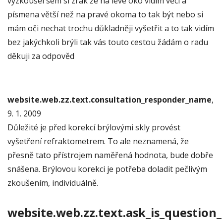
vyzkoušel sem si zrak že na levé oko vidím věci a
písmena větší než na pravé okoma to tak být nebo si
mám oči nechat trochu důkladněji vyšetřit a to tak vidím
bez jakýchkoli brýli tak vás touto cestou žádám o radu
děkuji za odpověd
website.web.zz.text.consultation_responder_name
,
9. 1. 2009
Důležité je před korekcí brýlovými skly provést
vyšetření refraktometrem. To ale neznamená, že
přesně tato přístrojem naměřená hodnota, bude dobře
snášena. Brýlovou korekci je potřeba doladit pečlivým
zkoušením, individuálně.
website.web.zz.text.ask_is_question_