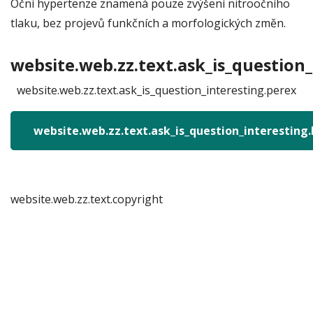
Oční hypertenze znamená pouze zvýšení nitroočního
tlaku, bez projevů funkčních a morfologických změn.
website.web.zz.text.ask_is_question_
website.web.zz.text.ask_is_question_interesting.perex
website.web.zz.text.ask_is_question_interesting
website.web.zz.text.copyright