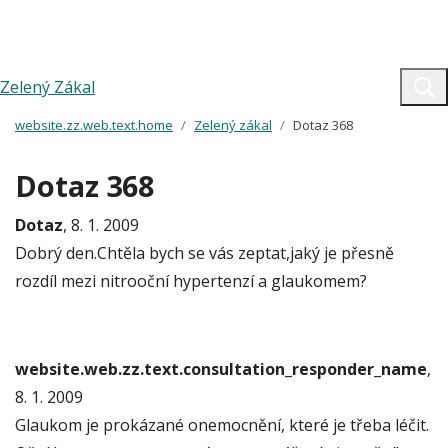
Zelený Zákal
website.zz.web.text.home
Zelený zákal
Dotaz 368
Dotaz 368
Dotaz
, 8. 1. 2009
Dobrý den.Chtěla bych se vás zeptat,jaký je přesně
rozdíl mezi nitrooční hypertenzí a glaukomem?
website.web.zz.text.consultation_responder_name
,
8. 1. 2009
Glaukom je prokázané onemocnění, které je třeba léčit.