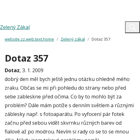
Zelený Zákal
website.zz.web.text.home
Zelený zákal
Dotaz 357
Dotaz 357
Dotaz
, 3. 1. 2009
dobrý den měl bych ještě jednu otázku ohledně mého
zraku. Občas se mi při pohledu do strany nebo před
sebe zableskne před očima. Co by to mohlo být za
problém? Dále mám potíže s denním světlem a různými
záblesky např. s fotoaparátu. Po vyfocení pár fotek
začnu před sebou vidět skvrnku různých barev od
fialové až po modrou. Nevím si rady co se to se mnou