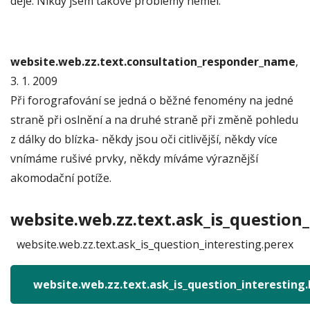
děje. Nikdy jsem takové problémy neměl.
website.web.zz.text.consultation_responder_name
,
3. 1. 2009
Při forografování se jedná o běžné fenomény na jedné
straně při oslnění a na druhé straně při změně pohledu
z dálky do blízka- někdy jsou oči citlivější, někdy více
vnímáme rušivé prvky, někdy míváme výraznější
akomodační potíže.
website.web.zz.text.ask_is_question_
website.web.zz.text.ask_is_question_interesting.perex
website.web.zz.text.ask_is_question_interesting