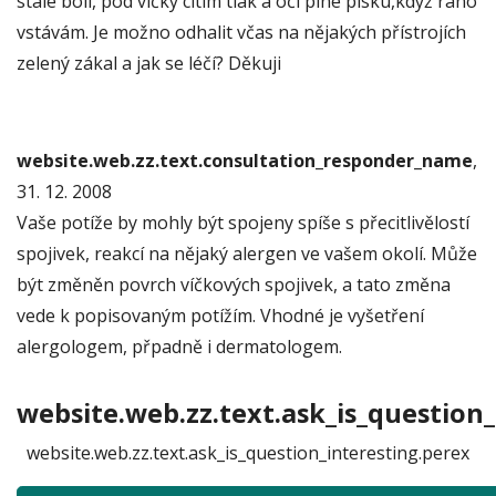
stále bolí, pod víčky citím tlak a oči plné písku,když ráno
vstávám. Je možno odhalit včas na nějakých přístrojích
zelený zákal a jak se léčí? Děkuji
website.web.zz.text.consultation_responder_name
,
31. 12. 2008
Vaše potíže by mohly být spojeny spíše s přecitlivělostí
spojivek, reakcí na nějaký alergen ve vašem okolí. Může
být změněn povrch víčkových spojivek, a tato změna
vede k popisovaným potížím. Vhodné je vyšetření
alergologem, přpadně i dermatologem.
website.web.zz.text.ask_is_question_
website.web.zz.text.ask_is_question_interesting.perex