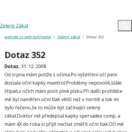
Zelený Zákal
website.zz.web.text.home
Zelený zákal
Dotaz 352
Dotaz 352
Dotaz
, 31. 12. 2008
Od srpna mám potíže s očima.Po vyšetření očí jsem
dostala oční kapky maxitrol.Problémy nepovolili,stále
štípali,v očích mám pocit plné písku.Při další prohlídce
mě byl naměřen oční tlak větší než v normě a tak mi
bylo řečeno,že to může být začínající zelený
zákal.Doktor mě předepsal kapky spersadex comp. a
mám 4X do roka si přijít nechat změřit oční tlak.Oči mě