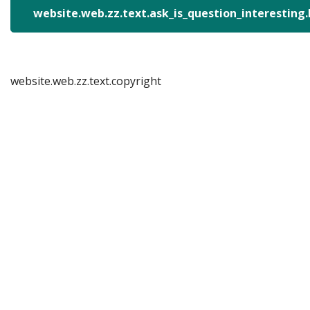
website.web.zz.text.ask_is_question_interesting
website.web.zz.text.copyright