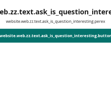
b.zz.text.ask_is_question_intere
website.web.zz.text.ask_is_question_interesting.perex
website.web.zz.text.ask_is_question_interesting.butto