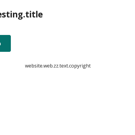
sting.title
n
website.web.zz.text.copyright