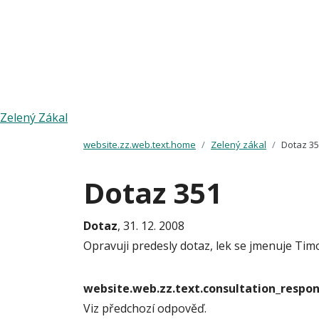
Zelený Zákal
website.zz.web.text.home
Zelený zákal
Dotaz 3
Dotaz 351
Dotaz
, 31. 12. 2008
Opravuji predesly dotaz, lek se jmenuje Ti
website.web.zz.text.consultation_resp
Viz předchozí odpověď.