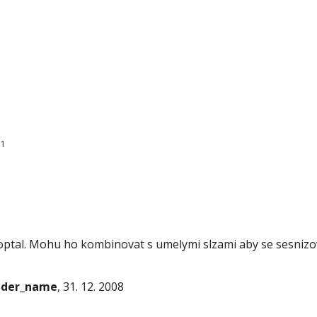
51
moptal. Mohu ho kombinovat s umelymi slzami aby se sesnizo
onder_name
, 31. 12. 2008