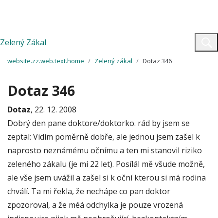
Zelený Zákal
website.zz.web.text.home
Zelený zákal
Dotaz 346
Dotaz 346
Dotaz
, 22. 12. 2008
Dobrý den pane doktore/doktorko. rád by jsem se
zeptal: Vidím poměrně dobře, ale jednou jsem zašel k
naprosto neznámému očnímu a ten mi stanovil riziko
zeleného zákalu (je mi 22 let). Posílál mě všude možně,
ale vše jsem uvážil a zašel si k oční kterou si má rodina
chválí. Ta mi řekla, že nechápe co pan doktor
zpozoroval, a že méá odchylka je pouze vrozená