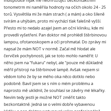
indispouice nijak mě neohrožující. bezkontaktním
tonometrm mi naměřila hodnoty na očích okolo 24 - 25
torů. Vysvětlila mi že mám strach ( a mám) a oko šíleně
svírám a uhýbám, proto mi vychází tlak falešně vyšší.
Přesto mi to nedalo azajel jsem an oční kliniku, kde mi
provedli vyšetření. Pan doktor mě prohlédl štěrbinovou
lampou, ofotanoskopem a oči prohmatal. Do zprávy mi
napsal že mám NOT v normě. Začal mě hlodat ale
červíček pochybnosti, jak se toto mohlo naměřit: U
něho jsem na "fukaru" nebyl, ale "pouze mě důkladně
měřil přístroji na štěrbinové lampě. Avšak nejsem si
vědom toho že by se mého oka něco dotklo nebo
podobně. Bavil jsem se s ním o mém problému a
naprosto mě uklidnil, že souhlasí se závěry mé lékařky.
Nevím tedy jestli je možné NOT změřit takto
bezkontaktně. Jedná se o velmi dobře vybavenou