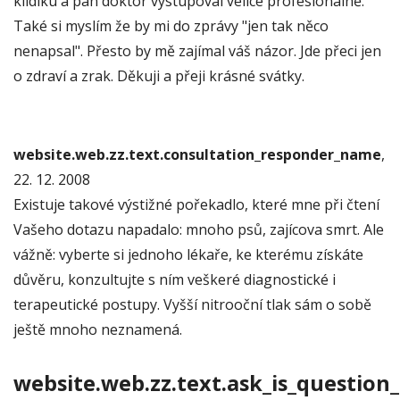
klidiku a pan doktor vystupoval velice profesionálně.
Také si myslím že by mi do zprávy "jen tak něco
nenapsal". Přesto by mě zajímal váš názor. Jde přeci jen
o zdraví a zrak. Děkuji a přeji krásné svátky.
website.web.zz.text.consultation_responder_name
,
22. 12. 2008
Existuje takové výstižné pořekadlo, které mne při čtení
Vašeho dotazu napadalo: mnoho psů, zajícova smrt. Ale
vážně: vyberte si jednoho lékaře, ke kterému získáte
důvěru, konzultujte s ním veškeré diagnostické i
terapeutické postupy. Vyšší nitrooční tlak sám o sobě
ještě mnoho neznamená.
website.web.zz.text.ask_is_question_