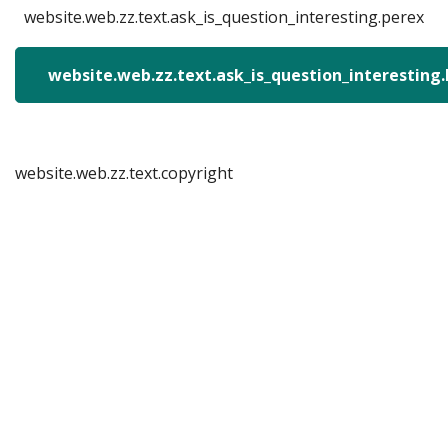
website.web.zz.text.ask_is_question_interesting.perex
website.web.zz.text.ask_is_question_interesting
website.web.zz.text.copyright