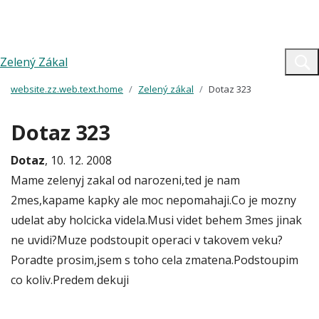
Zelený Zákal
website.zz.web.text.home
Zelený zákal
Dotaz 323
Dotaz 323
Dotaz
, 10. 12. 2008
Mame zelenyj zakal od narozeni,ted je nam
2mes,kapame kapky ale moc nepomahaji.Co je mozny
udelat aby holcicka videla.Musi videt behem 3mes jinak
ne uvidi?Muze podstoupit operaci v takovem veku?
Poradte prosim,jsem s toho cela zmatena.Podstoupim
co koliv.Predem dekuji