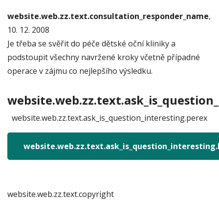
website.web.zz.text.consultation_responder_name
,
10. 12. 2008
Je třeba se svěřit do péče dětské oční kliniky a
podstoupit všechny navržené kroky včetně případné
operace v zájmu co nejlepšího výsledku.
website.web.zz.text.ask_is_question_
website.web.zz.text.ask_is_question_interesting.perex
website.web.zz.text.ask_is_question_interesting
website.web.zz.text.copyright