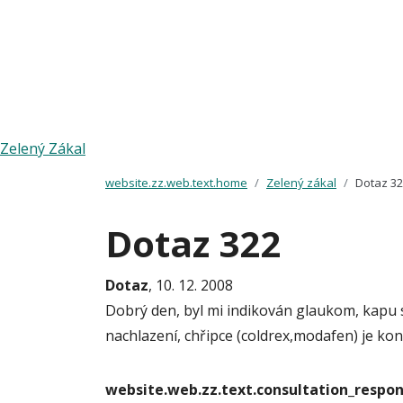
Zelený Zákal
website.zz.web.text.home
Zelený zákal
Dotaz 3
Dotaz 322
Dotaz
, 10. 12. 2008
Dobrý den, byl mi indikován glaukom, kapu s
nachlazení, chřipce (coldrex,modafen) je ko
website.web.zz.text.consultation_resp