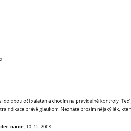
22
i do obou očí xalatan a chodím na pravidelné kontroly. Teď j
ntraindikace právě glaukom. Neznáte prosím nějaký lék, kter
onder_name
, 10. 12. 2008