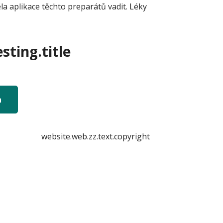
a aplikace těchto preparátů vadit. Léky
sting.title
n
website.web.zz.text.copyright