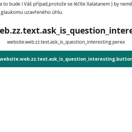
to bude i Váš případ,protože se léčíte Xalatanem ) by neměl
 u glaukomu uzavřeného úhlu.
b.zz.text.ask_is_question_intere
website.web.zz.text.ask_is_question_interesting.perex
website.web.zz.text.ask_is_question_interesting.butto