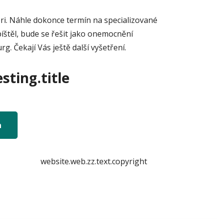
tori. Náhle dokonce termín na specializované
píštěl, bude se řešit jako onemocnění
g. Čekají Vás ještě další vyšetření.
sting.title
n
website.web.zz.text.copyright