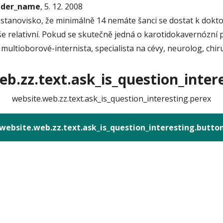
onder_name
, 5. 12. 2008
ila stanovisko, že minimálně 14 nemáte šanci se dostat k dok
 vše relativní. Pokud se skutečně jedná o karotidokavernózní 
ultioborové-internista, specialista na cévy, neurolog, chirur
b.zz.text.ask_is_question_intere
website.web.zz.text.ask_is_question_interesting.perex
website.web.zz.text.ask_is_question_interesting.butto