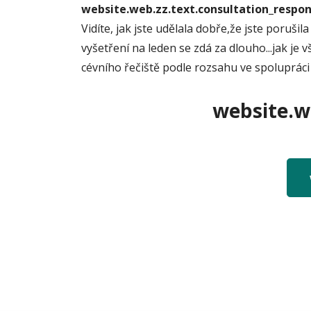
website.web.zz.text.consultation_resp
Vidíte, jak jste udělala dobře,že jste poruš
vyšetření na leden se zdá za dlouho...jak je
cévního řečiště podle rozsahu ve spolupráci m
website.we