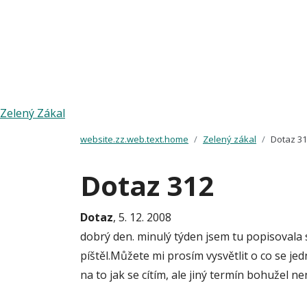
Zelený Zákal
website.zz.web.text.home
Zelený zákal
Dotaz 3
Dotaz 312
Dotaz
, 5. 12. 2008
dobrý den. minulý týden jsem tu popisovala 
píštěl.Můžete mi prosím vysvětlit o co se je
na to jak se cítím, ale jiný termín bohužel 