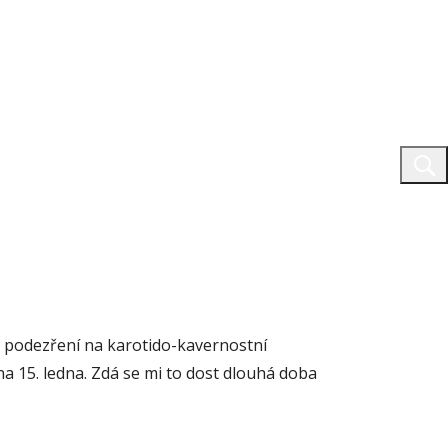
á podezření na karotido-kavernostní
na 15. ledna. Zdá se mi to dost dlouhá doba