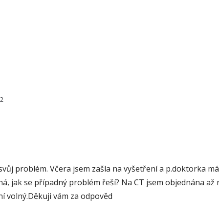
12
svůj problém. Včera jsem zašla na vyšetření a p.doktorka m
dná, jak se případný problém řeší? Na CT jsem objednána až 
není volný.Děkuji vám za odpověd