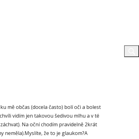
ku mě občas (docela často) bolí oči a bolest
chvíli vidím jen takovou šedivou mlhu a v té
 záchvat). Na oční chodím pravidelně 2krát
my neměla).Myslíte, že to je glaukom?A