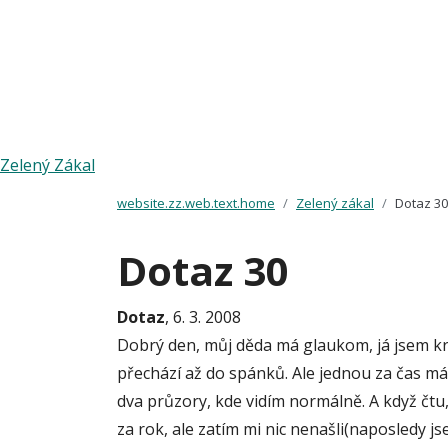
Zelený Zákal
website.zz.web.text.home
Zelený zákal
Dotaz 30
Dotaz 30
Dotaz
, 6. 3. 2008
Dobrý den, můj děda má glaukom, já jsem krát
přechází až do spánků. Ale jednou za čas mám
dva průzory, kde vidím normálně. A když čtu
za rok, ale zatím mi nic nenašli(naposledy j