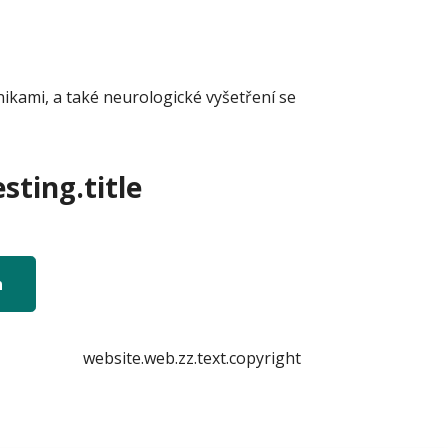
kami, a také neurologické vyšetření se
sting.title
n
website.web.zz.text.copyright