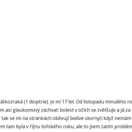
kozraká (1 dioptrie). Je mi 17 let. Od listopadu minulého ro
 asi glaukomový záchvat: bolest v očích se zvětšuje a já za 
, tak se mi na stránkách oběvují šedivé skvrny(i když nemám
sem tam byla v říjnu loňského roku, ale to jsem zatím problé