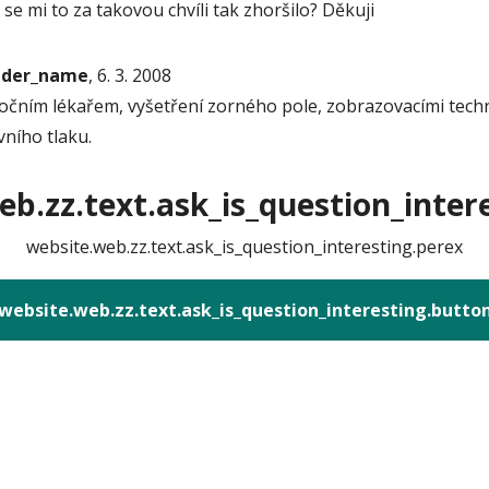
se mi to za takovou chvíli tak zhoršilo? Děkuji
onder_name
, 6. 3. 2008
čním lékařem, vyšetření zorného pole, zobrazovacími techni
ního tlaku.
b.zz.text.ask_is_question_intere
website.web.zz.text.ask_is_question_interesting.perex
website.web.zz.text.ask_is_question_interesting.butto