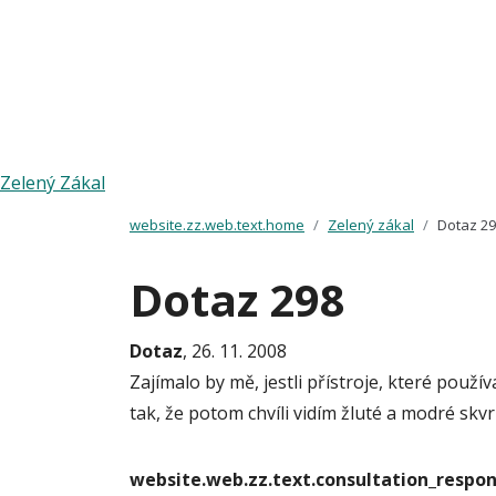
Zelený Zákal
website.zz.web.text.home
Zelený zákal
Dotaz 2
Dotaz 298
Dotaz
, 26. 11. 2008
Zajímalo by mě, jestli přístroje, které použí
tak, že potom chvíli vidím žluté a modré skv
website.web.zz.text.consultation_resp