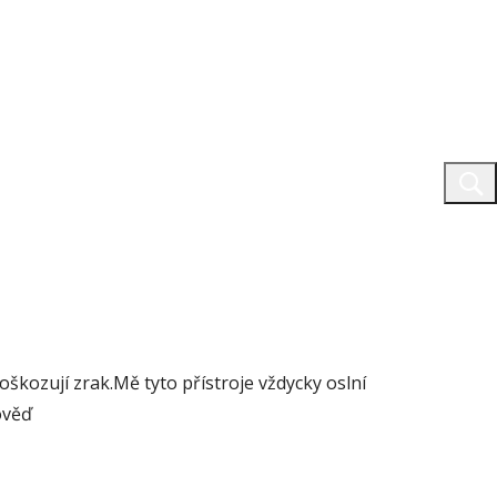
poškozují zrak.Mě tyto přístroje vždycky oslní
ověď