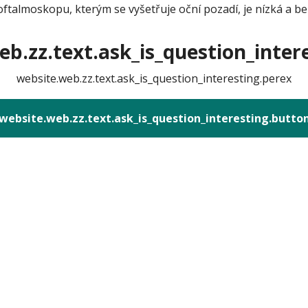
 oftalmoskopu, kterým se vyšetřuje oční pozadí, je nízká a b
b.zz.text.ask_is_question_intere
website.web.zz.text.ask_is_question_interesting.perex
website.web.zz.text.ask_is_question_interesting.butto