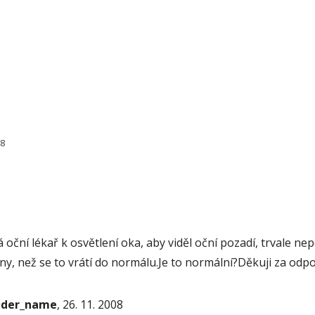
98
vá oční lékař k osvětlení oka, aby viděl oční pozadí, trvale ne
rny, než se to vrátí do normálu.Je to normální?Děkuji za odp
onder_name
, 26. 11. 2008