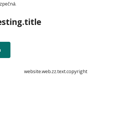
ezpečná.
sting.title
n
website.web.zz.text.copyright