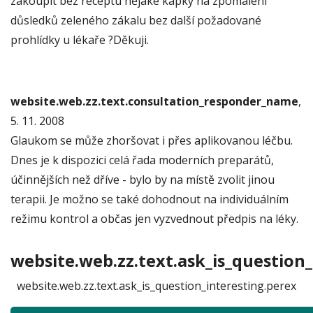
zakoupit bez receptu nějaké kapky na zpomalení
důsledků zeleného zákalu bez další požadované
prohlídky u lékaře ?Děkuji.
website.web.zz.text.consultation_responder_name
,
5. 11. 2008
Glaukom se může zhoršovat i přes aplikovanou léčbu.
Dnes je k dispozici celá řada moderních preparátů,
účinnějších než dříve - bylo by na místě zvolit jinou
terapii. Je možno se také dohodnout na individuálním
režimu kontrol a občas jen vyzvednout předpis na léky.
website.web.zz.text.ask_is_question_
website.web.zz.text.ask_is_question_interesting.perex