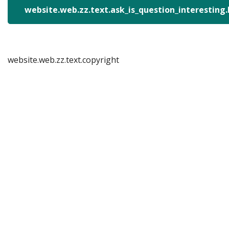
website.web.zz.text.ask_is_question_interesting
website.web.zz.text.copyright