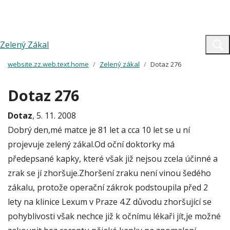
Zelený Zákal
website.zz.web.text.home
Zelený zákal
Dotaz 276
Dotaz 276
Dotaz
, 5. 11. 2008
Dobrý den,mé matce je 81 let a cca 10 let se u ní
projevuje zelený zákal.Od oční doktorky má
předepsané kapky, které však již nejsou zcela účinné a
zrak se jí zhoršuje.Zhoršení zraku není vinou šedého
zákalu, protože operační zákrok podstoupila před 2
lety na klinice Lexum v Praze 4.Z důvodu zhoršující se
pohyblivosti však nechce již k očnímu lékaři jít,je možné