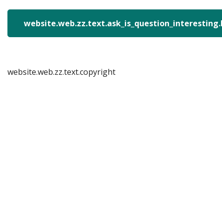
website.web.zz.text.ask_is_question_interesting
website.web.zz.text.copyright