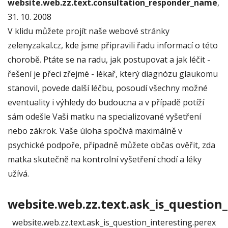
website.web.zz.text.consultation_responder_name
,
31. 10. 2008
V klidu můžete projít naše webové stránky
zelenyzakal.cz, kde jsme připravili řadu informací o této
chorobě. Ptáte se na radu, jak postupovat a jak léčit -
řešení je přeci zřejmé - lékař, který diagnózu glaukomu
stanovil, povede další léčbu, posoudí všechny možné
eventuality i výhledy do budoucna a v případě potíží
sám odešle Vaši matku na specializované vyšetření
nebo zákrok. Vaše úloha spočívá maximálně v
psychické podpoře, případně můžete občas ověřit, zda
matka skutečně na kontrolní vyšetření chodí a léky
užívá.
website.web.zz.text.ask_is_question_
website.web.zz.text.ask_is_question_interesting.perex