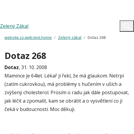
Zelený Zákal
website.zz.web.text.home
Zelený zákal
Dotaz 268
Dotaz 268
Dotaz
, 31. 10. 2008
Mamince je 64let. Lékař jí řekl, že má glaukom. Netrpí
(zatím cukrovkou), má problémy s hučením v uších a
zvýšený cholesterol. Prosím o radu jak dále postupovat,
jak léčit a zpomalit, kam se obrátit a o vysvětlení co jí
čeká v budoucnosti. Moc děkuji.