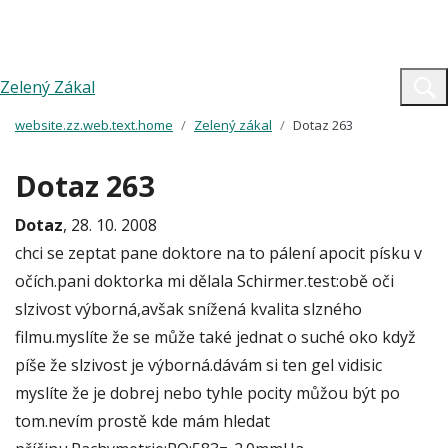
Zelený Zákal
website.zz.web.text.home
Zelený zákal
Dotaz 263
Dotaz 263
Dotaz
, 28. 10. 2008
chci se zeptat pane doktore na to pálení apocit písku v
očích.pani doktorka mi dělala Schirmer.test:obě oči
slzivost výborná,avšak snížená kvalita slzného
filmu.myslíte že se může také jednat o suché oko když
píše že slzivost je výborná.dávám si ten gel vidisic
myslíte že je dobrej nebo tyhle pocity můžou být po
tom.nevím prostě kde mám hledat