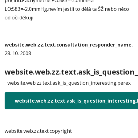
příčinu.Pachymetrie:PO:583=-2.0mmHa
LO:583=-2,0mmHg.nevím jestli to dělá ta ŠŽ nebo něco
od očí.děkuji
website.web.zz.text.consultation_responder_name
,
28. 10. 2008
website.web.zz.text.ask_is_question_
website.web.zz.text.ask_is_question_interesting.perex
website.web.zz.text.ask_is_question_interesting
website.web.zz.text.copyright