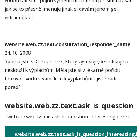
vodou tak si to půjdu vyměnit.můžete mi prosím napsat
jak se to přesně jmenuje.jinak si dávám jenom gel
vidisic.děkuji
website.web.zz.text.consultation_responder_name
,
24. 10. 2008
Spletla jste si O-septonex, který vysušuje,dezinfikuje a
neslouží k výplachům. Měla jste si v lékarně pořídit
borovou vodu s vaničkou k výplachům - jistě rádi
poradí.
website.web.zz.text.ask_is_question_
website.web.zz.text.ask_is_question_interesting.perex
website.web.zz.text.ask_is_question_interesting