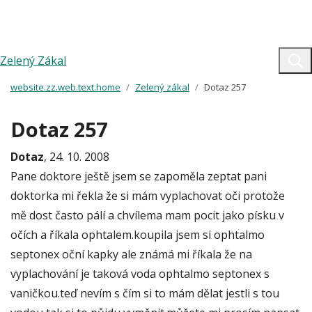
Zelený Zákal
website.zz.web.text.home
Zelený zákal
Dotaz 257
Dotaz 257
Dotaz
, 24. 10. 2008
Pane doktore ještě jsem se zapoměla zeptat pani
doktorka mi řekla že si mám vyplachovat oči protože
mě dost často pálí a chvílema mam pocit jako písku v
očích a říkala ophtalem.koupila jsem si ophtalmo
septonex oční kapky ale známá mi říkala že na
vyplachování je taková voda ophtalmo septonex s
vaničkou.teď nevím s čím si to mám dělat jestli s tou