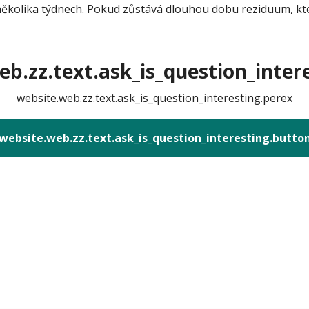
ěkolika týdnech. Pokud zůstává dlouhou dobu reziduum, kt
b.zz.text.ask_is_question_intere
website.web.zz.text.ask_is_question_interesting.perex
website.web.zz.text.ask_is_question_interesting.butto