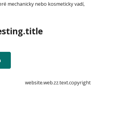
eré mechanicky nebo kosmeticky vadí,
sting.title
n
website.web.zz.text.copyright