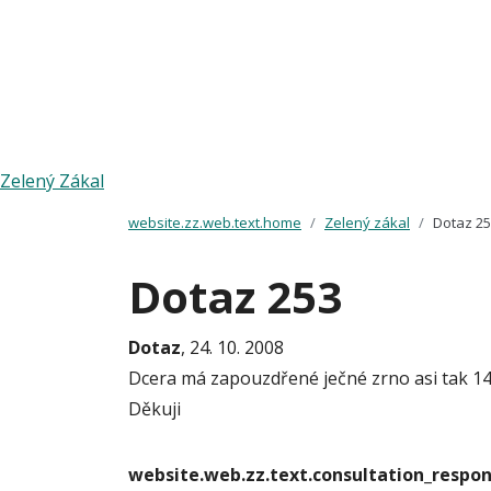
Zelený Zákal
website.zz.web.text.home
Zelený zákal
Dotaz 2
Dotaz 253
Dotaz
, 24. 10. 2008
Dcera má zapouzdřené ječné zrno asi tak 14 
Děkuji
website.web.zz.text.consultation_resp