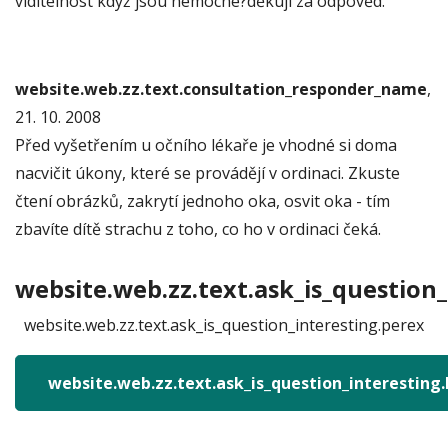
viditelnost když jsou nemocné?děkuji za odpověd.
website.web.zz.text.consultation_responder_name
,
21. 10. 2008
Před vyšetřením u očního lékaře je vhodné si doma
nacvičit úkony, které se provádějí v ordinaci. Zkuste
čtení obrázků, zakrytí jednoho oka, osvit oka - tím
zbavíte dítě strachu z toho, co ho v ordinaci čeká.
website.web.zz.text.ask_is_question_
website.web.zz.text.ask_is_question_interesting.perex
website.web.zz.text.ask_is_question_interesting