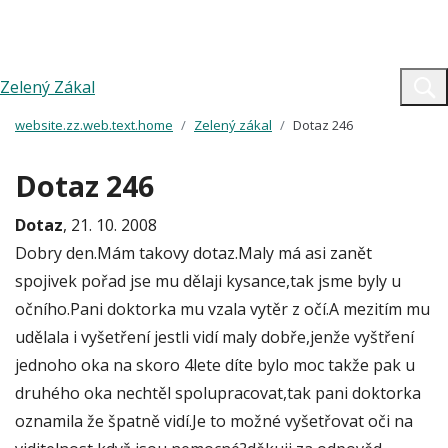
Zelený Zákal
website.zz.web.text.home
Zelený zákal
Dotaz 246
Dotaz 246
Dotaz
, 21. 10. 2008
Dobry den.Mám takovy dotaz.Maly má asi zanět
spojivek pořad jse mu dělaji kysance,tak jsme byly u
očního.Pani doktorka mu vzala vytěr z očí.A mezitím mu
udělala i vyšetření jestli vidí maly dobře,jenže vyštření
jednoho oka na skoro 4lete díte bylo moc takže pak u
druhého oka nechtěl spolupracovat,tak pani doktorka
oznamila že špatně vidí.Je to možné vyšetřovat oči na