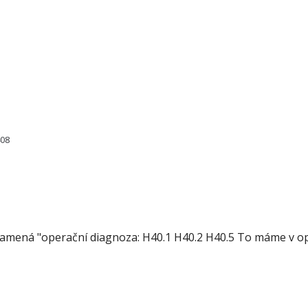
408
amená "operační diagnoza: H40.1 H40.2 H40.5 To máme v op