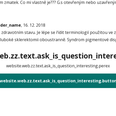
v tom zmatek. Co mi vlastně je??? G.s otevřeným nebo uzav
onder_name
, 16. 12. 2018
 zdravotním stavu. Je lépe se řídit terminologií použitou 
 hluboké sklerektomii oboustranně. Syndrom pigmentové dis
b.zz.text.ask_is_question_intere
website.web.zz.text.ask_is_question_interesting.perex
website.web.zz.text.ask_is_question_interesting.butto