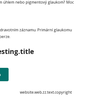
řeným úhlem nebo pigmentový glaukom? Moc
ve zdravotním záznamu. Primární glaukomu
perze.
sting.title
n
website.web.zz.text.copyright