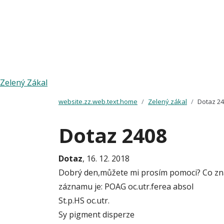
Zelený Zákal
website.zz.web.text.home
Zelený zákal
Dotaz 2
Dotaz 2408
Dotaz
, 16. 12. 2018
Dobrý den,můžete mi prosím pomoci? Co zn
záznamu je: POAG oc.utr.ferea absol
St.p.HS oc.utr.
Sy pigment disperze